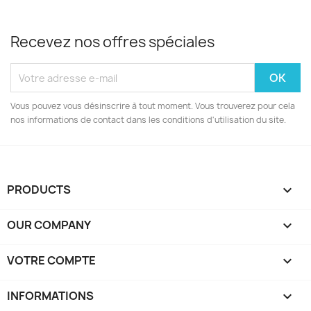
Recevez nos offres spéciales
Vous pouvez vous désinscrire à tout moment. Vous trouverez pour cela
nos informations de contact dans les conditions d'utilisation du site.
PRODUCTS

OUR COMPANY

VOTRE COMPTE

INFORMATIONS
keyboard_arrow_down